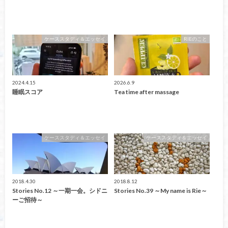
ケーススタディ＆エッセイ
RIEのこと
2024.4.15
2026.6.9
睡眠スコア
Tea time after massage
ケーススタディ＆エッセイ
ケーススタディ＆エッセイ
2018.4.30
2018.8.12
Stories No.12 ～一期一会。シドニ
Stories No.39 ～My name is Rie～
ーご招待～