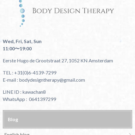
Wed, Fri, Sat, Sun
11:00〜19:00
Eerste Hugo de Grootstraat 27, 1052 KN Amsterdam
TEL : +31(0)6-4139-7299
E-mail : bodydesigntherapy@gmail.com
LINE ID : kawachan8
WhatsApp : 0641397299
Blog
English blog