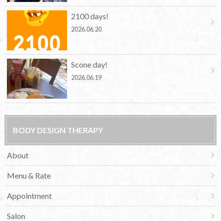
2100 days!
2026.06.20
Scone day!
2026.06.19
BODY DESIGN THERAPY
About
Menu & Rate
Appointment
Salon