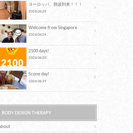
ヨーロッパ、熱波到来！！！
2026.06.29
Welcome from Singapore
2026.06.24
2100 days!
2026.06.20
Scone day!
2026.06.19
BODY DESIGN THERAPY
About