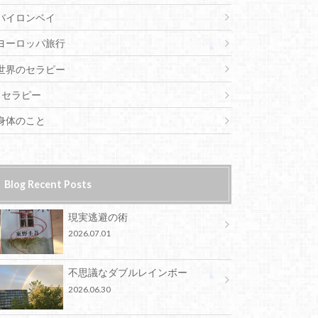
バイロンベイ
ヨーロッパ旅行
世界のセラピー
セラピー
身体のこと
Blog Recent Posts
現実逃避の術
2026.07.01
不思議なダブルレインボー
2026.06.30