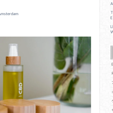
A
T
 Amsterdam
E
L
W