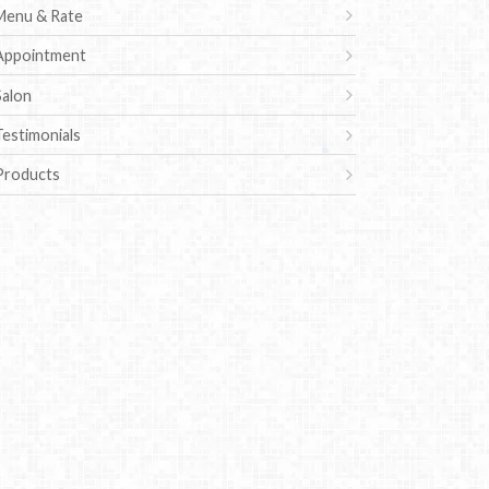
Menu & Rate
Appointment
Salon
Testimonials
Products