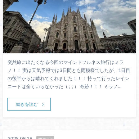
突然旅に出たくなる今回のマインドフルネス旅行はミラ
ノ！！ 実は天気予報では3日間とも雨模様でしたが、1日目
の後半からは晴れてくれました！！！ 持って行ったレイン
コートは全くいらなかった（ ; ; ） 奇跡！！！ ミラノ…
続きを読む
2025.09.19
RIEのこと