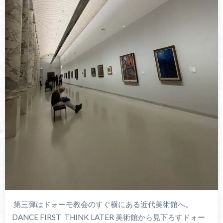
第三弾はドォーモ教会のすぐ横にある近代美術館へ。
DANCE FIRST THINK LATER 美術館から見下ろすドォー