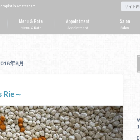
st in Amsterdam
Menu & Rate
Appointment
Salon
Menu & Rate
Appointment
Salon
2018年8月
s Rie～
W
1
E