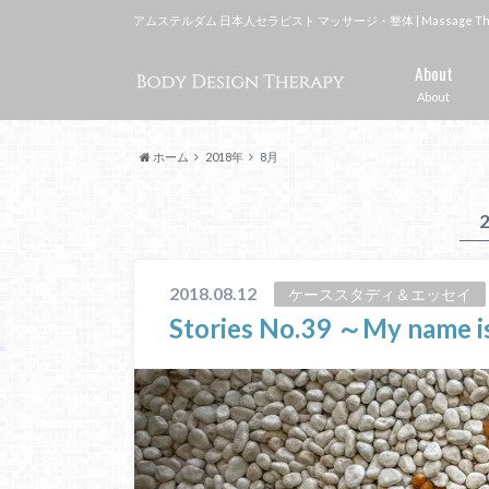
アムステルダム 日本人セラピスト マッサージ・整体 | Massage Therapi
About
About
ホーム
2018年
8月
2018.08.12
ケーススタディ＆エッセイ
Stories No.39 ～My name i