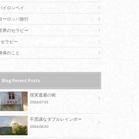
バイロンベイ
ヨーロッパ旅行
世界のセラピー
セラピー
身体のこと
Blog Recent Posts
現実逃避の術
2026.07.01
不思議なダブルレインボー
2026.06.30