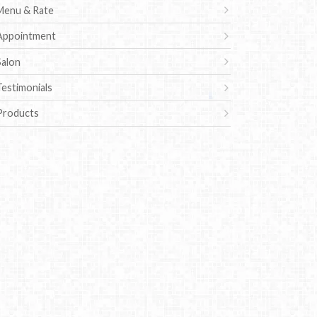
Menu & Rate
Appointment
Salon
Testimonials
Products