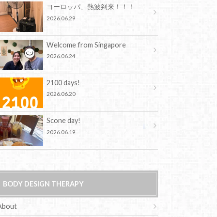
ヨーロッパ、熱波到来！！！
2026.06.29
Welcome from Singapore
2026.06.24
2100 days!
2026.06.20
Scone day!
2026.06.19
BODY DESIGN THERAPY
About