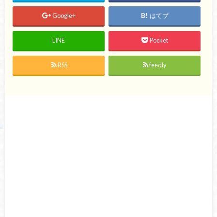
Google+
はてブ
LINE
Pocket
RSS
feedly