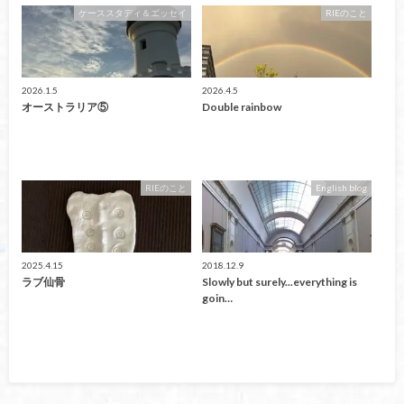
ケーススタディ＆エッセイ
RIEのこと
2026.1.5
2026.4.5
オーストラリア⑤
Double rainbow
RIEのこと
English blog
2025.4.15
2018.12.9
ラブ仙骨
Slowly but surely...everything is
goin…