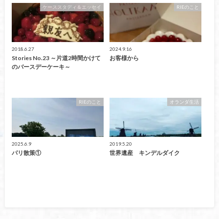
ケーススタディ＆エッセイ
RIEのこと
2018.6.27
2024.9.16
Stories No.23 ～片道2時間かけて
お客様から
のバースデーケーキ～
RIEのこと
オランダ生活
2025.6.9
2019.5.20
パリ散策①
世界遺産 キンデルダイク