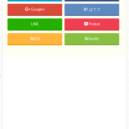
Google+
はてブ
LINE
Pocket
RSS
feedly