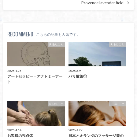
Provence lavender field
RECOMMEND
こちらの記事も人気です。
RIEのこと
RIEのこと
2025.1.25
2025.6.9
アートセラピー・アナトミーアー
パリ散策①
ト
RIEのこと
RIEのこと
2026.4.14
2026.4.27
お客様の視点②
日本とオランダのマッサージ業の