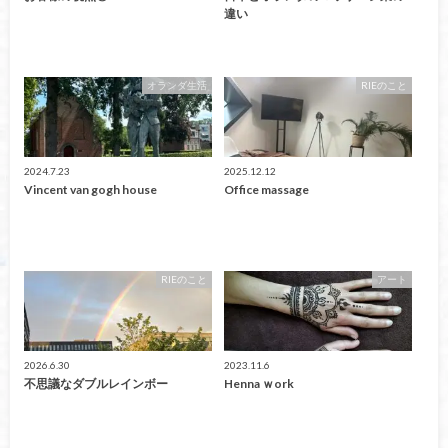
違い
オランダ生活
RIEのこと
2024.7.23
2025.12.12
Vincent van gogh house
Office massage
RIEのこと
アート
2026.6.30
2023.11.6
不思議なダブルレインボー
Henna ｗork