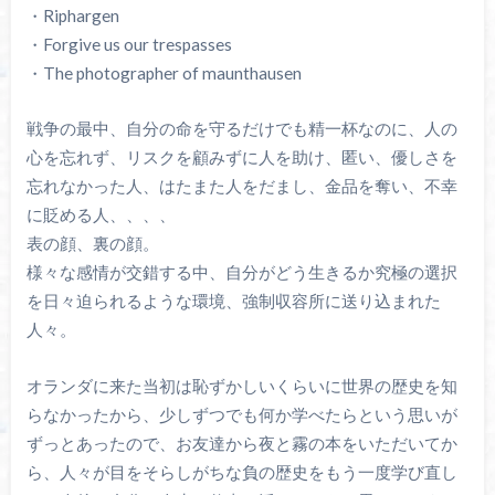
・Riphargen
・Forgive us our trespasses
・The photographer of maunthausen
戦争の最中、自分の命を守るだけでも精一杯なのに、人の
心を忘れず、リスクを顧みずに人を助け、匿い、優しさを
忘れなかった人、はたまた人をだまし、金品を奪い、不幸
に貶める人、、、、
表の顔、裏の顔。
様々な感情が交錯する中、自分がどう生きるか究極の選択
を日々迫られるような環境、強制収容所に送り込まれた
人々。
オランダに来た当初は恥ずかしいくらいに世界の歴史を知
らなかったから、少しずつでも何か学べたらという思いが
ずっとあったので、お友達から夜と霧の本をいただいてか
ら、人々が目をそらしがちな負の歴史をもう一度学び直し