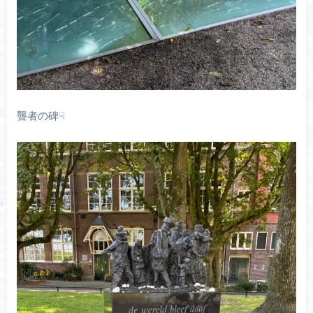
聾者の碑☟