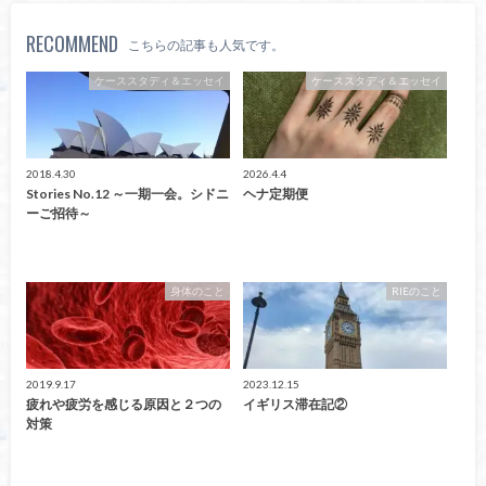
RECOMMEND
こちらの記事も人気です。
ケーススタディ＆エッセイ
ケーススタディ＆エッセイ
2018.4.30
2026.4.4
Stories No.12 ～一期一会。シドニ
ヘナ定期便
ーご招待～
身体のこと
RIEのこと
2019.9.17
2023.12.15
疲れや疲労を感じる原因と２つの
イギリス滞在記②
対策