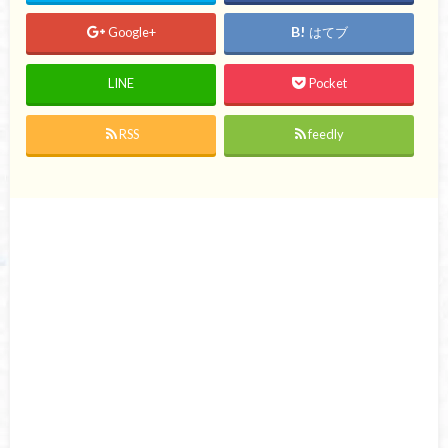
Google+
はてブ
LINE
Pocket
RSS
feedly