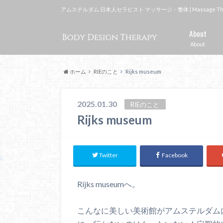
アムステルダム 日本人セラピスト マッサージ・整体 | Massage Therapi
About
About
ホーム
RIEのこと
Rijks museum
2025.01.30
RIEのこと
Rijks museum
Twitter
Facebook
Rijks museumへ。
こんなに美しい美術館がアムステルダム