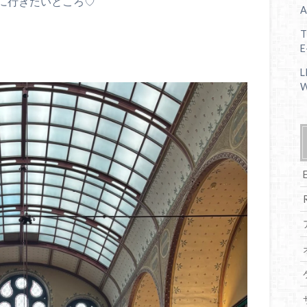
に行きたいところ♡
A
T
E
L
W