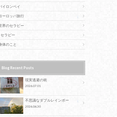
バイロンベイ
ヨーロッパ旅行
世界のセラピー
セラピー
身体のこと
Blog Recent Posts
現実逃避の術
2026.07.01
不思議なダブルレインボー
2026.06.30