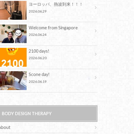
ヨーロッパ、熱波到来！！！
2026.06.29
Welcome from Singapore
2026.06.24
2100 days!
2026.06.20
Scone day!
2026.06.19
BODY DESIGN THERAPY
About