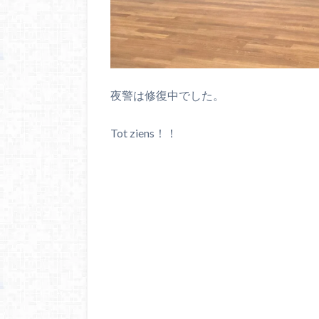
夜警は修復中でした。
Tot ziens！！