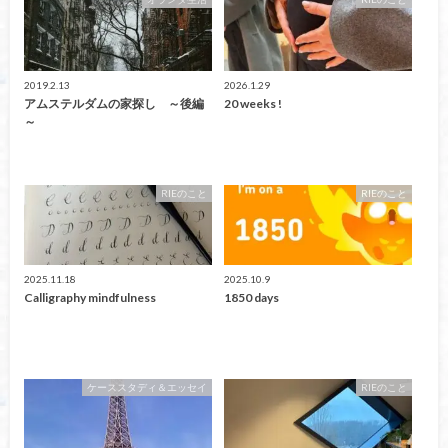
2019.2.13
2026.1.29
アムステルダムの家探し ～後編
20 weeks !
～
RIEのこと
RIEのこと
2025.11.18
2025.10.9
Calligraphy mindfulness
1850 days
ケーススタディ＆エッセイ
RIEのこと