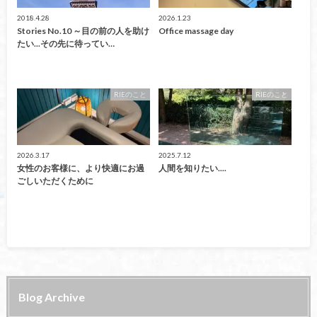
2018.4.28
2026.1.23
Stories No.10 ～目の前の人を助け
Office massage day
たい...その先に待ってい…
RIEのこと
RIEのこと
2026.3.17
2025.7.12
女性のお客様に、より快適にお過
人間を知りたい....
ごしいただくために
Blog Archive