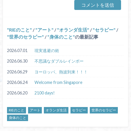
RIEのこと
/
アート
/
オランダ生活
/
セラピー
/
世界のセラピー
/
身体のこと
の最新記事
2026.07.01
現実逃避の術
2026.06.30
不思議なダブルレインボー
2026.06.29
ヨーロッパ、熱波到来！！！
2026.06.24
Welcome from Singapore
2026.06.20
2100 days!
RIEのこと
アート
オランダ生活
セラピー
世界のセラピー
身体のこと