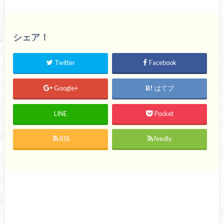
シェア！
Twitter
Facebook
Google+
はてブ
LINE
Pocket
RSS
feedly