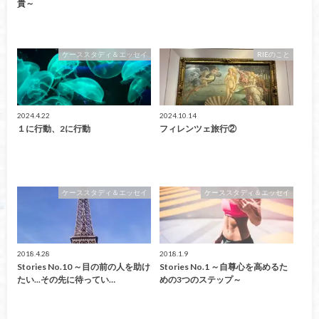
貴～
ケーススタディ＆エッセイ
RIEのこと
2024.4.22
2024.10.14
１に行動、2に行動
フィレンツェ旅行②
ケーススタディ＆エッセイ
ケーススタディ＆エッセイ
2018.4.28
2018.1.9
Stories No.10 ～目の前の人を助け
Stories No.1 ～自尊心を高めるた
たい...その先に待ってい…
めの3つのステップ～