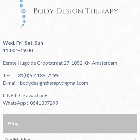
Wed, Fri, Sat, Sun
11:00〜19:00
Eerste Hugo de Grootstraat 27, 1052 KN Amsterdam
TEL : +31(0)6-4139-7299
E-mail : bodydesigntherapy@gmail.com
LINE ID : kawachan8
WhatsApp : 0641397299
Blog
English blog