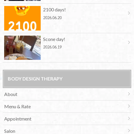
2100 days!
2026.06.20
Scone day!
2026.06.19
BODY DESIGN THERAPY
About
Menu & Rate
Appointment
Salon