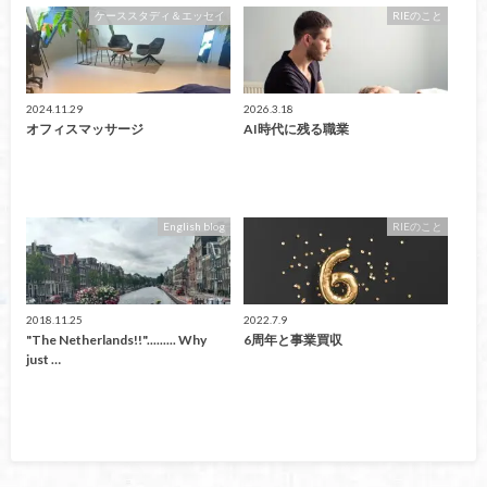
ケーススタディ＆エッセイ
RIEのこと
2024.11.29
2026.3.18
オフィスマッサージ
AI時代に残る職業
English blog
RIEのこと
2018.11.25
2022.7.9
"The Netherlands!!"......... Why
6周年と事業買収
just …