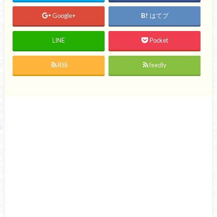
Google+
はてブ
LINE
Pocket
RSS
feedly