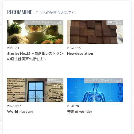
RECOMMEND
こちらの記事も人気です。
ケーススタディ＆エッセイ
RIEのこと
2018.7.1
2026.5.15
Stories No.25 ～自然食レストラン
New decolation
の店主は美声の持ち主～
RIEのこと
ケーススタディ＆エッセイ
2026.3.27
2020.9.8
World museum
整体 of wonder