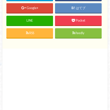
Google+
はてブ
LINE
Pocket
RSS
feedly