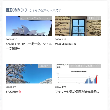
RECOMMEND
こちらの記事も人気です。
ケーススタディ＆エッセイ
RIEのこと
2018.4.30
2026.3.27
Stories No.12 ～一期一会。シドニ
World museum
ーご招待～
RIEのこと
ケーススタディ＆エッセイ
2023.4.9
2026.4.21
SAKURA
マッサージ業の倒産が過去最多に