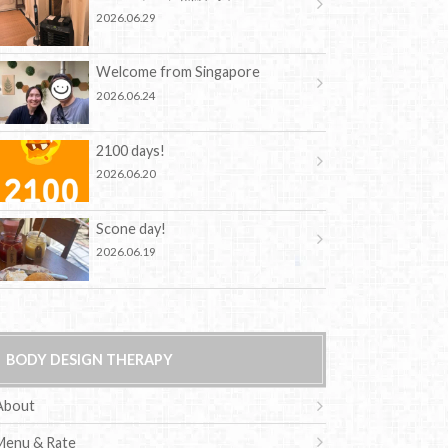
2026.06.29
Welcome from Singapore
2026.06.24
2100 days!
2026.06.20
Scone day!
2026.06.19
BODY DESIGN THERAPY
About
Menu & Rate