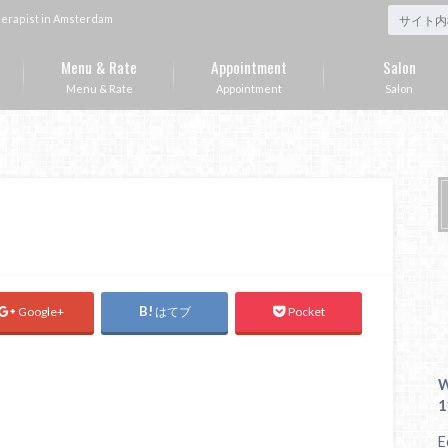
st in Amsterdam
Menu & Rate
Appointment
Salon
Menu & Rate
Appointment
Salon
Google+
はてブ
Pocket
W
1
E