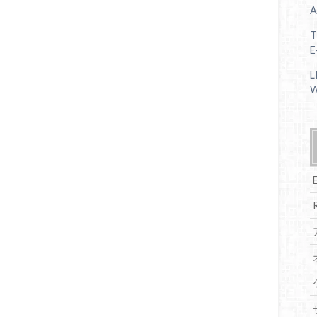
A
T
E
L
W