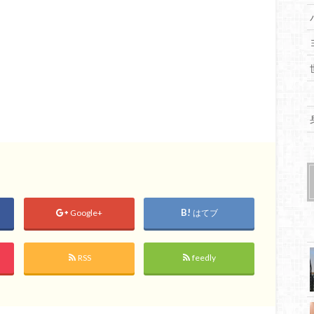
Google+
はてブ
RSS
feedly