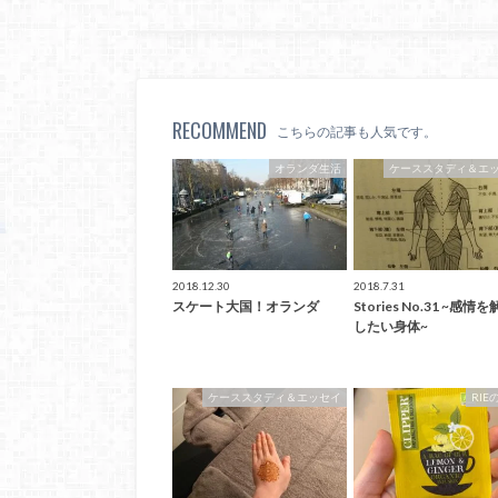
RECOMMEND
こちらの記事も人気です。
オランダ生活
ケーススタディ＆エ
2018.12.30
2018.7.31
スケート大国！オランダ
Stories No.31 ~感情
したい身体~
ケーススタディ＆エッセイ
RIE