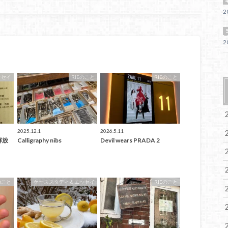
S
2
2
ッセイ
RIEのこと
RIEのこと
2025.12.1
2026.5.11
を解放
Calligraphy nibs
Devil wears PRADA 2
のこと
ケーススタディ＆エッセイ
RIEのこと