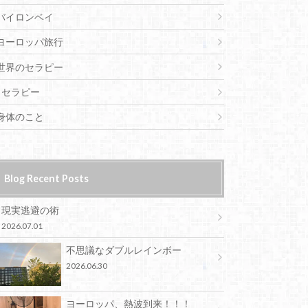
バイロンベイ
ヨーロッパ旅行
世界のセラピー
セラピー
身体のこと
Blog Recent Posts
現実逃避の術
2026.07.01
不思議なダブルレインボー
2026.06.30
ヨーロッパ、熱波到来！！！