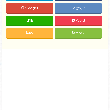
Google+
はてブ
LINE
Pocket
RSS
feedly