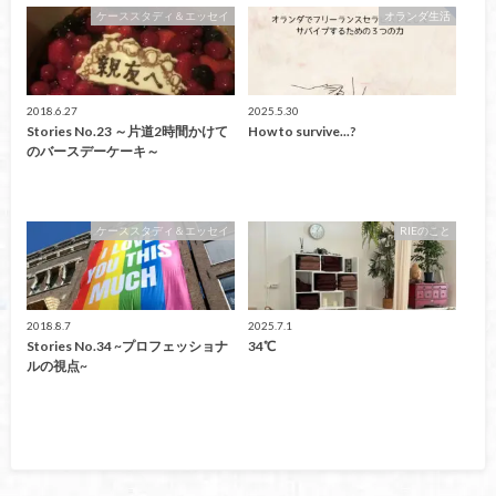
ケーススタディ＆エッセイ
オランダ生活
2018.6.27
2025.5.30
Stories No.23 ～片道2時間かけて
How to survive...?
のバースデーケーキ～
ケーススタディ＆エッセイ
RIEのこと
2018.8.7
2025.7.1
Stories No.34 ~プロフェッショナ
34℃
ルの視点~