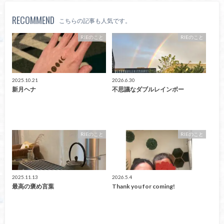
RECOMMEND
こちらの記事も人気です。
RIEのこと
RIEのこと
2025.10.21
2026.6.30
新月ヘナ
不思議なダブルレインボー
RIEのこと
RIEのこと
2025.11.13
2026.5.4
最高の褒め言葉
Thank you for coming!