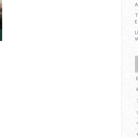
A
T
E
L
W