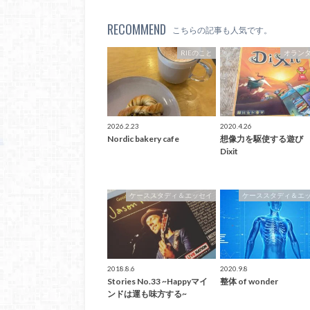
RECOMMEND
こちらの記事も人気です。
RIEのこと
オラン
2026.2.23
2020.4.26
Nordic bakery cafe
想像力を駆使する遊
Dixit
ケーススタディ＆エッセイ
ケーススタディ＆エ
2018.8.6
2020.9.8
Stories No.33 ~Happyマイ
整体 of wonder
ンドは運も味方する~