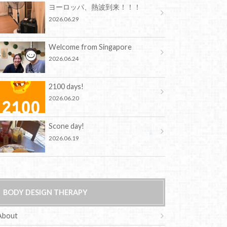
ヨーロッパ、熱波到来！！！
2026.06.29
Welcome from Singapore
2026.06.24
2100 days!
2026.06.20
Scone day!
2026.06.19
BODY DESIGN THERAPY
About