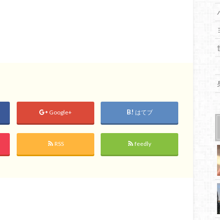
Google+
はてブ
RSS
feedly