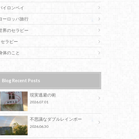
バイロンベイ
ヨーロッパ旅行
世界のセラピー
セラピー
身体のこと
Blog Recent Posts
現実逃避の術
2026.07.01
不思議なダブルレインボー
2026.06.30