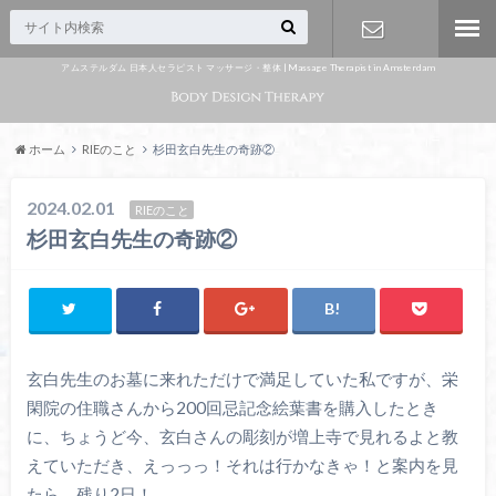
アムステルダム 日本人セラピスト マッサージ・整体 | Massage Therapist in Amsterdam
Appointme
nt
ホーム
RIEのこと
杉田玄白先生の奇跡②
2024.02.01
RIEのこと
杉田玄白先生の奇跡②
玄白先生のお墓に来れただけで満足していた私ですが、栄
閑院の住職さんから200回忌記念絵葉書を購入したとき
に、ちょうど今、玄白さんの彫刻が増上寺で見れるよと教
えていただき、えっっっ！それは行かなきゃ！と案内を見
たら、残り2日！