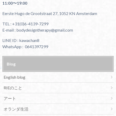
11:00〜19:00
Eerste Hugo de Grootstraat 27, 1052 KN Amsterdam
TEL : +31(0)6-4139-7299
E-mail : bodydesigntherapy@gmail.com
LINE ID : kawachan8
WhatsApp : 0641397299
Blog
English blog
RIEのこと
アート
オランダ生活