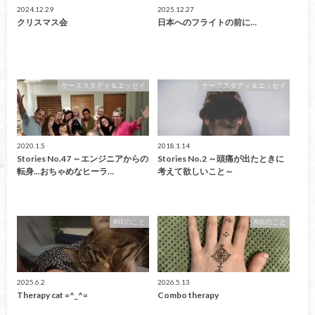
2024.12.29
2025.12.27
クリスマス会
日本へのフライトの前に…
ケーススタディ＆エッセイ
ケーススタディ＆エッセイ
2020.1.5
2018.1.14
Stories No.47 ～エンジニアからの
Stories No.2 ～頭痛が出たときに
転身...おちゃめなヒーラ…
考えて欲しいこと～
RIEのこと
RIEのこと
2025.6.2
2026.5.13
Therapy cat =^_^=
Combo therapy