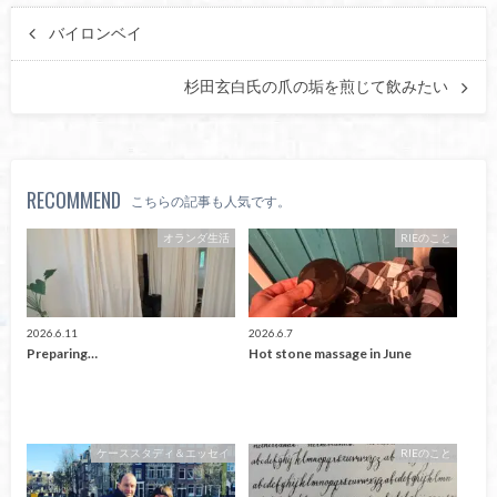
バイロンベイ
杉田玄白氏の爪の垢を煎じて飲みたい
RECOMMEND
こちらの記事も人気です。
オランダ生活
RIEのこと
2026.6.11
2026.6.7
Preparing…
Hot stone massage in June
ケーススタディ＆エッセイ
RIEのこと