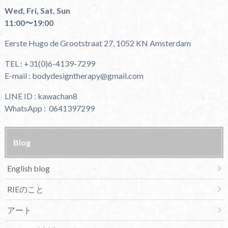
Wed, Fri, Sat, Sun
11:00〜19:00
Eerste Hugo de Grootstraat 27, 1052 KN Amsterdam
TEL : +31(0)6-4139-7299
E-mail : bodydesigntherapy@gmail.com
LINE ID : kawachan8
WhatsApp : 0641397299
Blog
English blog
RIEのこと
アート