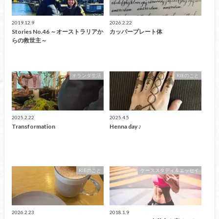
2019.12.9
2026.2.22
Stories No.46 ～オーストラリアか
カッパープレート体
らの救世主～
オランダ生活
RIEのこと
2025.2.22
2025.4.5
Transformation
Henna day ♪
RIEのこと
ケーススタディ＆エッセイ
2026.2.23
2018.1.9