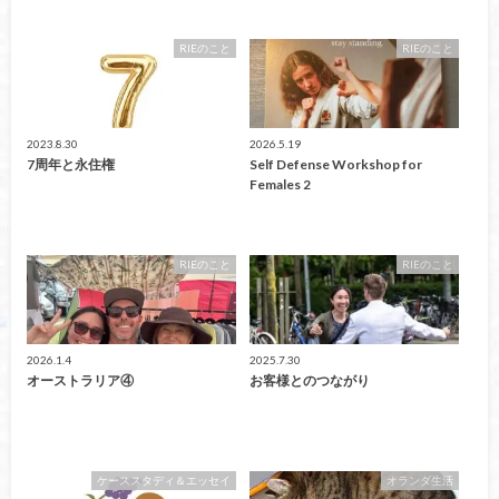
RIEのこと
RIEのこと
2023.8.30
2026.5.19
7周年と永住権
Self Defense Workshop for
Females 2
RIEのこと
RIEのこと
2026.1.4
2025.7.30
オーストラリア④
お客様とのつながり
ケーススタディ＆エッセイ
オランダ生活