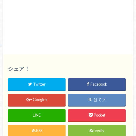
シェア！
Twitter
Facebook
Google+
はてブ
LINE
Pocket
RSS
feedly