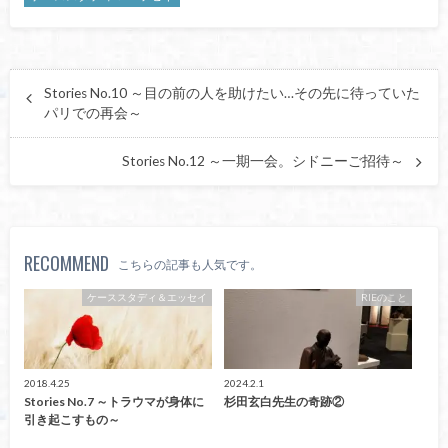
Stories No.10 ～目の前の人を助けたい…その先に待っていた
パリでの再会～
Stories No.12 ～一期一会。シドニーご招待～
RECOMMEND
こちらの記事も人気です。
ケーススタディ＆エッセイ
RIEのこと
2018.4.25
2024.2.1
Stories No.7 ～トラウマが身体に
杉田玄白先生の奇跡②
引き起こすもの～