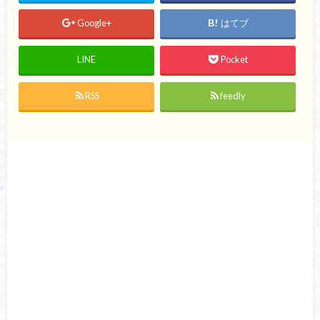
Google+
はてブ
LINE
Pocket
RSS
feedly