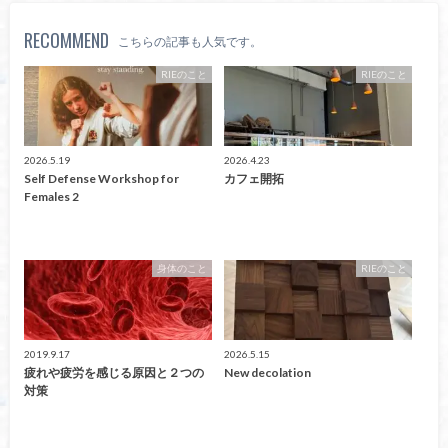
RECOMMEND
こちらの記事も人気です。
RIEのこと
RIEのこと
2026.5.19
2026.4.23
Self Defense Workshop for
カフェ開拓
Females 2
身体のこと
RIEのこと
2019.9.17
2026.5.15
疲れや疲労を感じる原因と２つの
New decolation
対策