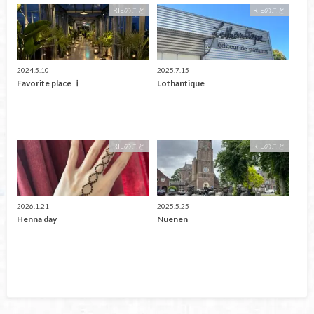
RIEのこと
RIEのこと
2024.5.10
2025.7.15
Favorite place ⅰ
Lothantique
RIEのこと
RIEのこと
2026.1.21
2025.5.25
Henna day
Nuenen