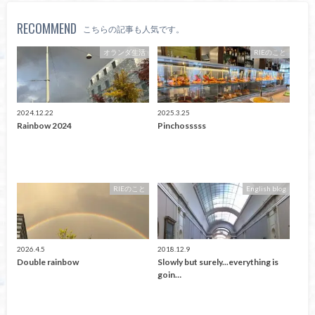
RECOMMEND
こちらの記事も人気です。
オランダ生活
RIEのこと
2024.12.22
2025.3.25
Rainbow 2024
Pinchosssss
RIEのこと
English blog
2026.4.5
2018.12.9
Double rainbow
Slowly but surely...everything is
goin…