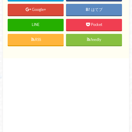
Google+
はてブ
LINE
Pocket
RSS
feedly