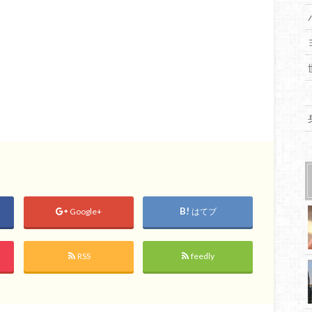
Google+
はてブ
RSS
feedly