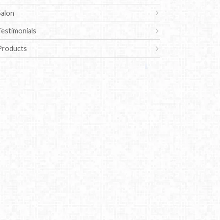
Salon
Testimonials
Products