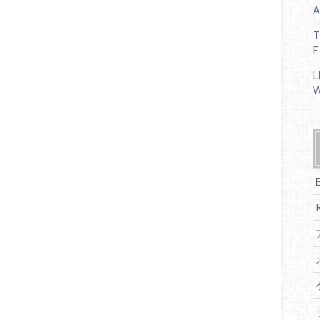
A
T
E
L
W