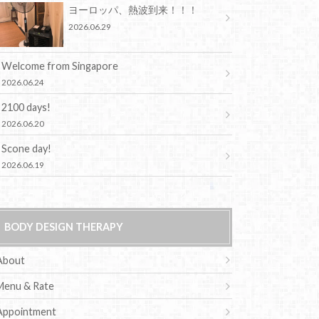
ヨーロッパ、熱波到来！！！
2026.06.29
Welcome from Singapore
2026.06.24
2100 days!
2026.06.20
Scone day!
2026.06.19
BODY DESIGN THERAPY
About
Menu & Rate
Appointment