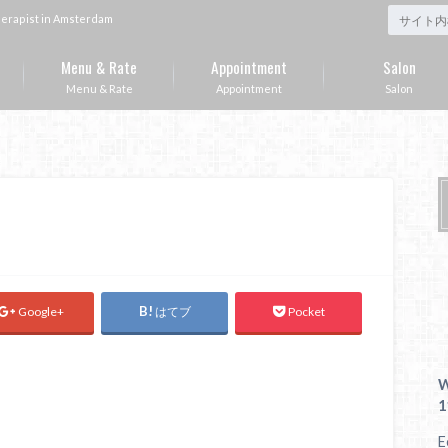
st in Amsterdam
Menu & Rate
Appointment
Salon
Menu & Rate
Appointment
Salon
Google+
はてブ
Pocket
W
1
E