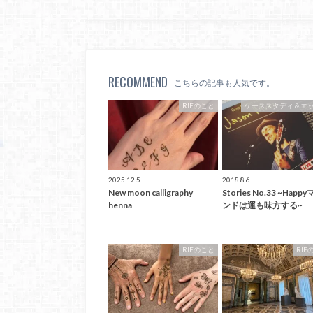
RECOMMEND
こちらの記事も人気です。
RIEのこと
ケーススタディ＆エ
2025.12.5
2018.8.6
New moon calligraphy
Stories No.33 ~Happ
henna
ンドは運も味方する~
RIEのこと
RIE