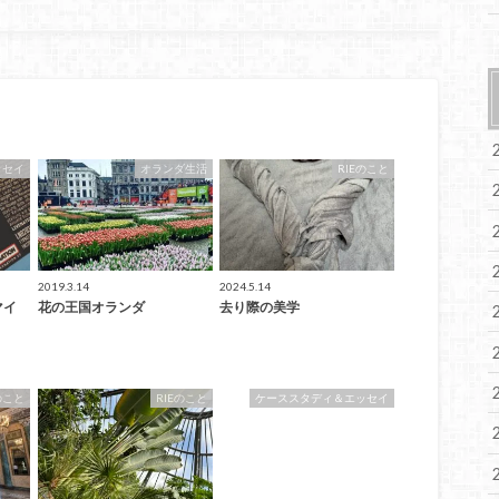
ッセイ
オランダ生活
RIEのこと
2019.3.14
2024.5.14
yマイ
花の王国オランダ
去り際の美学
のこと
RIEのこと
ケーススタディ＆エッセイ