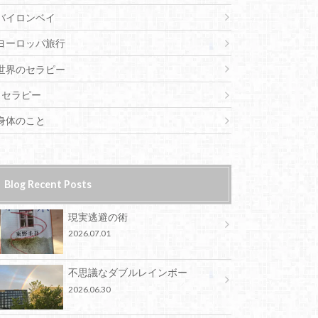
バイロンベイ
ヨーロッパ旅行
世界のセラピー
セラピー
身体のこと
Blog Recent Posts
現実逃避の術
2026.07.01
不思議なダブルレインボー
2026.06.30