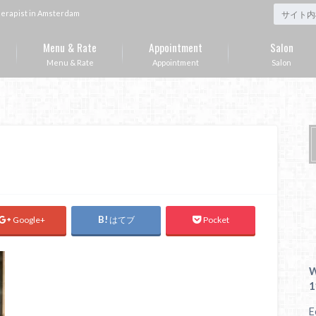
st in Amsterdam
Menu & Rate
Appointment
Salon
Menu & Rate
Appointment
Salon
Google+
はてブ
Pocket
W
1
E