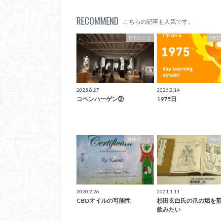
RECOMMEND
こちらの記事も人気です。
RIEのこと
RIE
2025.8.27
2026.2.14
コペンハーゲン②
1975日
身体のこと
RIE
2020.2.26
2021.1.11
CBDオイルの可能性
杉田玄白氏の爪の垢を
飲みたい