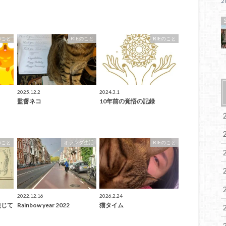
2
のこと
RIEのこと
RIEのこと
2025.12.2
2024.3.1
監督ネコ
10年前の覚悟の記録
のこと
オランダ生活
RIEのこと
2022.12.16
2026.2.24
煎じて
Rainbow year 2022
猫タイム