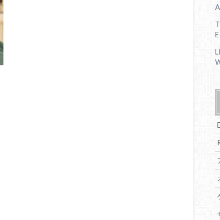
A
T
E
L
W