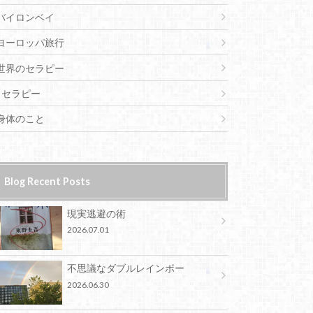
バイロンベイ
ヨーロッパ旅行
世界のセラピー
セラピー
身体のこと
Blog Recent Posts
現実逃避の術
2026.07.01
不思議なダブルレインボー
2026.06.30