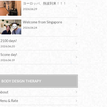
ヨーロッパ、熱波到来！！！
2026.06.29
Welcome from Singapore
2026.06.24
2100 days!
2026.06.20
Scone day!
2026.06.19
BODY DESIGN THERAPY
About
Menu & Rate