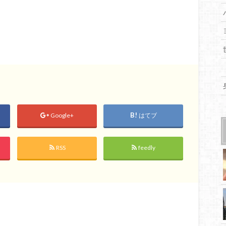
Google+
はてブ
RSS
feedly