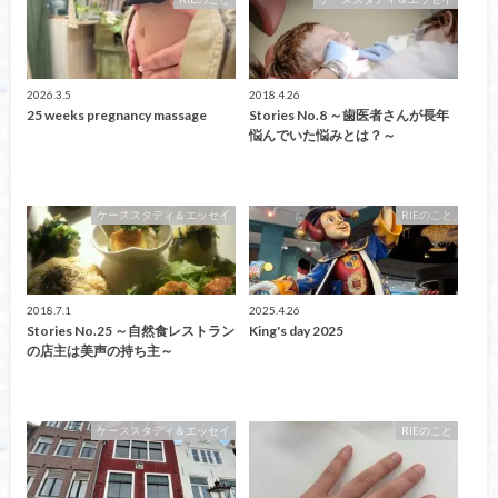
2026.3.5
2018.4.26
25 weeks pregnancy massage
Stories No.8 ～歯医者さんが長年
悩んでいた悩みとは？～
ケーススタディ＆エッセイ
RIEのこと
2018.7.1
2025.4.26
Stories No.25 ～自然食レストラン
King's day 2025
の店主は美声の持ち主～
ケーススタディ＆エッセイ
RIEのこと