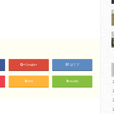
Google+
はてブ
RSS
feedly