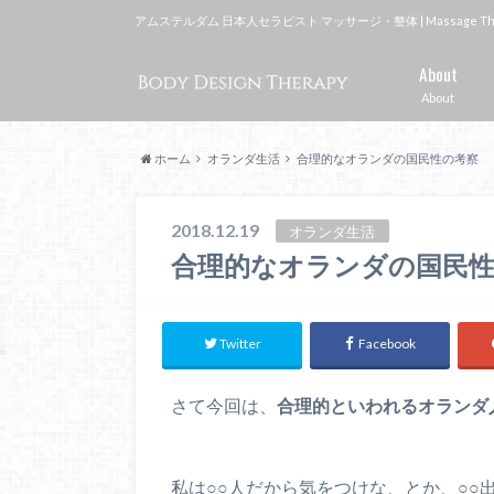
アムステルダム 日本人セラピスト マッサージ・整体 | Massage Therapi
About
About
ホーム
オランダ生活
合理的なオランダの国民性の考察
2018.12.19
オランダ生活
合理的なオランダの国民
Twitter
Facebook
さて今回は、
合理的といわれるオランダ
私は○○人だから気をつけな、とか、○