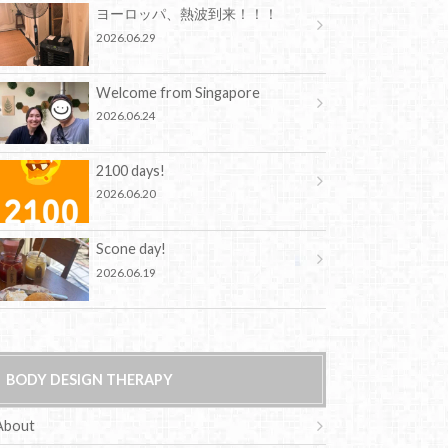
ヨーロッパ、熱波到来！！！
2026.06.29
Welcome from Singapore
2026.06.24
2100 days!
2026.06.20
Scone day!
2026.06.19
BODY DESIGN THERAPY
About