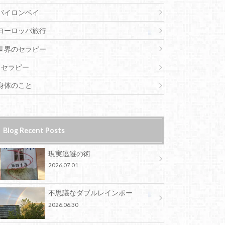
バイロンベイ
ヨーロッパ旅行
世界のセラピー
セラピー
身体のこと
Blog Recent Posts
現実逃避の術
2026.07.01
不思議なダブルレインボー
2026.06.30