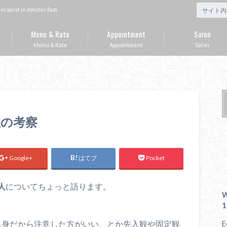
st in Amsterdam
Menu & Rate
Appointment
Salon
Menu & Rate
Appointment
Salon
性の考察
Google+
はてブ
Pocket
人
についてちょっと語ります。
W
1
○出身だから注意した方がいい、とか先入観や固定観
E