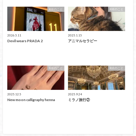
RIEのこと
RIEのこと
2026.5.11
2025.1.15
Devil wears PRADA 2
アニマルセラピー
RIEのこと
RIEのこと
2025.12.5
2025.9.24
New moon calligraphy henna
ミラノ旅行②