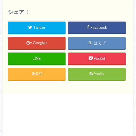
シェア！
Twitter
Facebook
Google+
はてブ
LINE
Pocket
RSS
feedly