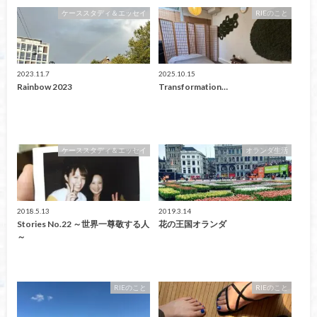
ケーススタディ＆エッセイ
RIEのこと
2023.11.7
2025.10.15
Rainbow 2023
Transformation…
ケーススタディ＆エッセイ
オランダ生活
2018.5.13
2019.3.14
Stories No.22 ～世界一尊敬する人
花の王国オランダ
～
RIEのこと
RIEのこと