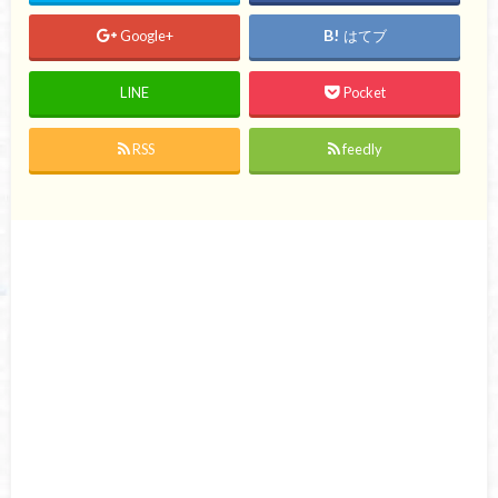
Google+
はてブ
LINE
Pocket
RSS
feedly