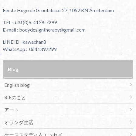
Eerste Hugo de Grootstraat 27, 1052 KN Amsterdam
TEL : +31(0)6-4139-7299
E-mail : bodydesigntherapy@gmail.com
LINE ID : kawachan8
WhatsApp : 0641397299
Blog
English blog
RIEのこと
アート
オランダ生活
ケーススタディ＆エッセイ