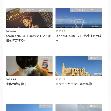
ケーススタディ＆エッセイ
ケーススタディ＆エッセイ
2018.8.6
2020.2.9
Stories No.33 ~Happyマインドは
Stories No.48 ～バリ島生まれの友
運も味方する~
～
RIEのこと
RIEのこと
2025.9.4
2025.1.3
身体の声を聴く
ニューイヤー マヨルカ島③
RIEのこと
RIEのこと