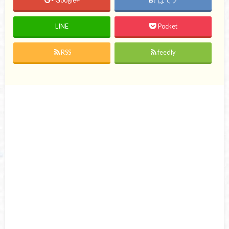
Google+
はてブ
LINE
Pocket
RSS
feedly