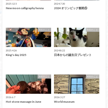
2025.12.5
2024.7.30
New moon calligraphy henna
2024 オリンピック観戦⑤
RIEのこと
RIEのこと
2025.4.26
2024.8.22
King's day 2025
日本からの誕生日プレゼント
RIEのこと
RIEのこと
2026.6.7
2026.3.27
Hot stone massage in June
World museum