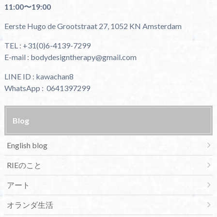
11:00〜19:00
Eerste Hugo de Grootstraat 27, 1052 KN Amsterdam
TEL : +31(0)6-4139-7299
E-mail : bodydesigntherapy@gmail.com
LINE ID : kawachan8
WhatsApp : 0641397299
Blog
English blog
RIEのこと
アート
オランダ生活