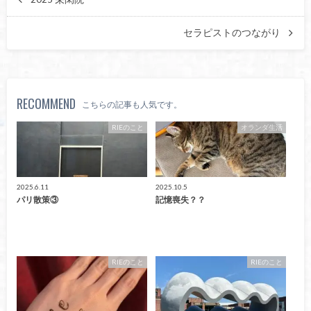
セラピストのつながり
RECOMMEND
こちらの記事も人気です。
RIEのこと
オランダ生活
2025.6.11
2025.10.5
パリ散策③
記憶喪失？？
RIEのこと
RIEのこと